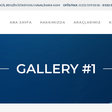
DOIL BENZIN İSTASYONU HAVALIMANI 4.KM
OFIS/FAX :
0 252 559 0318 -
0 532 
ANA SAYFA
HAKKIMIZDA
ARAÇLARIMIZ
K
GALLERY #1