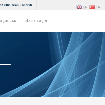
546 0488
-
0 532 313 7098
TR
EN
OŞULLAR
BİZE ULAŞIN