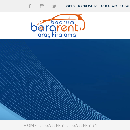
OFIS :
BODRUM - MILAS KARAYOLU KA
HOME
GALLERY
GALLERY #1